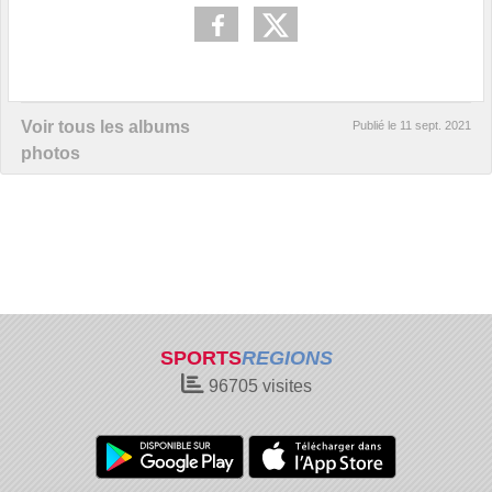
Voir tous les albums
Publié le
11 sept. 2021
photos
SPORTS
REGIONS
96705
visites