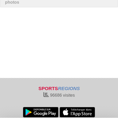
photos
SPORTS
REGIONS
96686
visites