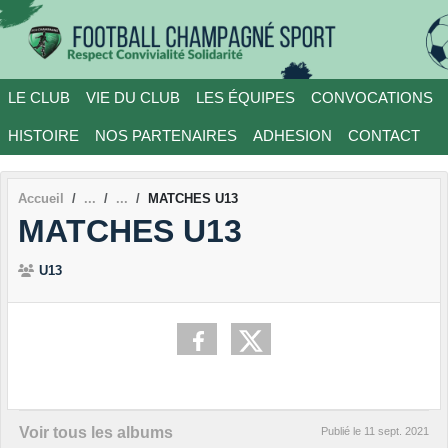
Panneau de gestion des cookies
LE CLUB
VIE DU CLUB
LES ÉQUIPES
CONVOCATIONS
HISTOIRE
NOS PARTENAIRES
ADHESION
CONTACT
Accueil
MATCHES U13
MATCHES U13
U13
Voir tous les albums
Publié le
11 sept. 2021