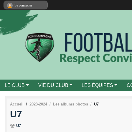
Panneau de gestion des cookies
Se connecter
LE CLUB
VIE DU CLUB
LES ÉQUIPES
C
Accueil
2023-2024
Les albums photos
U7
U7
U7