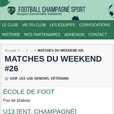
Panneau de gestion des cookies
LE CLUB
VIE DU CLUB
LES ÉQUIPES
CONVOCATIONS
HISTOIRE
NOS PARTENAIRES
ADHESION
CONTACT
Accueil
MATCHES DU WEEKEND #26
MATCHES DU WEEKEND
#26
U15F
U15
U18
SENIORS
VÉTÉRANS
ÉCOLE DE FOOT
Pas de plateau
U13 [ENT. CHAMPAGNÉ]