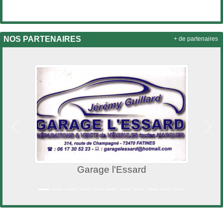
NOS PARTENAIRES
+ de partenaires
Précedent
Suiv
Garage l'Essard