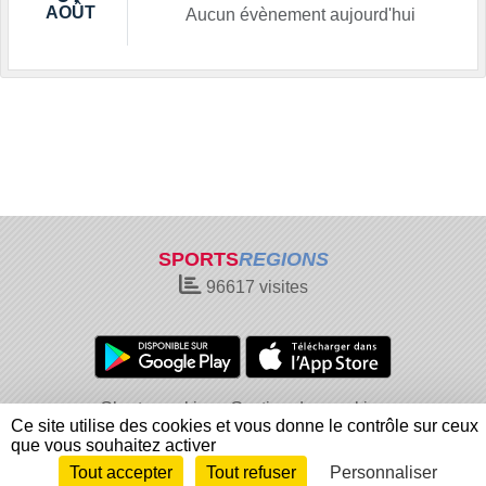
AOÛT
Aucun évènement aujourd'hui
SPORTS
REGIONS
96617
visites
Charte cookies
Gestion des cookies
Ce site utilise des cookies et vous donne le contrôle sur ceux
Informations légales
Signaler un contenu inapproprié
que vous souhaitez activer
Tout accepter
Tout refuser
Personnaliser
Envie de participer ?
Connexion