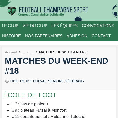
Panneau de gestion des cookies
LE CLUB
VIE DU CLUB
LES ÉQUIPES
CONVOCATIONS
HISTOIRE
NOS PARTENAIRES
ADHESION
CONTACT
Accueil
MATCHES DU WEEK-END #18
MATCHES DU WEEK-END
#18
U15F
U9
U11
FUTSAL
SENIORS
VÉTÉRANS
ÉCOLE DE FOOT
U7 : pas de plateau
U9 : plateau Futsal à Montfort
U11 départemental : Mulsanne-Téloché