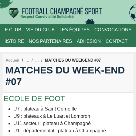
Panneau de gestion des cookies
LE CLUB
VIE DU CLUB
LES ÉQUIPES
CONVOCATIONS
HISTOIRE
NOS PARTENAIRES
ADHESION
CONTACT
Accueil
MATCHES DU WEEK-END #07
MATCHES DU WEEK-END
#07
ECOLE DE FOOT
U7 : plateau à Saint Corneille
U9 : plateaux à Le Luart et Lombron
U11 secteur : plateau à Champagné
U11 départemental : plateau à Champagné