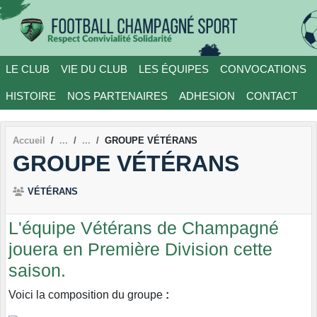
Panneau de gestion des cookies
LE CLUB
VIE DU CLUB
LES ÉQUIPES
CONVOCATIONS
HISTOIRE
NOS PARTENAIRES
ADHESION
CONTACT
Accueil
GROUPE VÉTÉRANS
GROUPE VÉTÉRANS
VÉTÉRANS
L'équipe Vétérans de Champagné
jouera en Première Division cette
saison.
Voici la composition du groupe
: