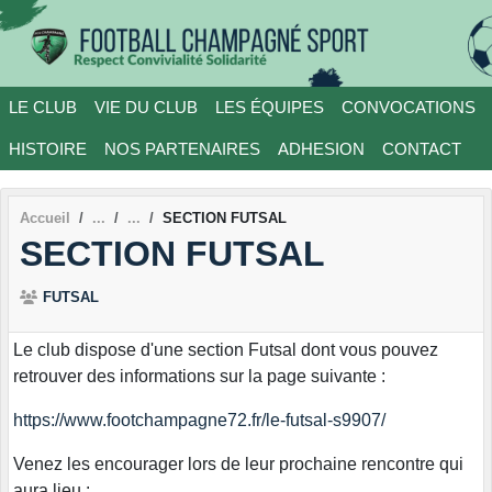
Panneau de gestion des cookies
LE CLUB
VIE DU CLUB
LES ÉQUIPES
CONVOCATIONS
HISTOIRE
NOS PARTENAIRES
ADHESION
CONTACT
Accueil
SECTION FUTSAL
SECTION FUTSAL
FUTSAL
Le club dispose d'une section Futsal dont vous pouvez
retrouver des informations sur la page suivante :
https://www.footchampagne72.fr/le-futsal-s9907/
Venez les encourager lors de leur prochaine rencontre qui
aura lieu :