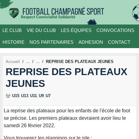
Panneau de gestion des cookies
LE CLUB
VIE DU CLUB
LES ÉQUIPES
CONVOCATIONS
HISTOIRE
NOS PARTENAIRES
ADHESION
CONTACT
Accueil
REPRISE DES PLATEAUX JEUNES
REPRISE DES PLATEAUX
JEUNES
U15
U13
U11
U9
U7
La reprise des plateaux pour les enfants de l'école de foot
se précise. Les premiers plateaux devraient avoir lieu le
samedi 26 février 2022.
Vous trouverez les plannings sur le site :